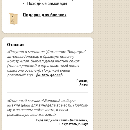
Походные самовары
Подарки для близких
Отзывы
«Покупал в магазине "Домашние Традиции"
автоклав Алковар и бражную колонну
Конструктор. Выгнал дома чистый спирт
(только далёкий и едва заметный запах
самогона остался). Покупкой очень
доволен!!!! Хор
...
[читать далее]
»
Рустам
,
Янаул
«Отличный магазин! Большой выбор и
низкие цены для винодела все есть! Поэтому
му я на вашем сайте часто, и всем
рекомендую ваш магазин!»
Гирфантдинов РавильФархатович
,
Покупатель, гЯнаул