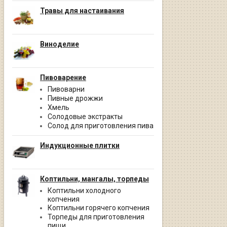
Травы для настаивания
Виноделие
Пивоварение
Пивоварни
Пивные дрожжи
Хмель
Солодовые экстракты
Солод для приготовления пива
Индукционные плитки
Коптильни, мангалы, торпеды
Коптильни холодного
копчения
Коптильни горячего копчения
Торпеды для приготовления
пищи