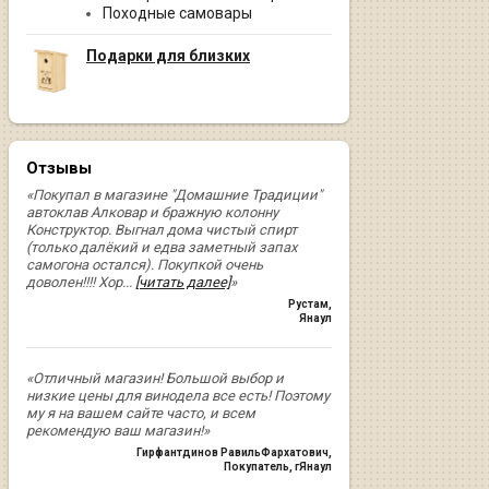
Походные самовары
Подарки для близких
Отзывы
«Покупал в магазине "Домашние Традиции"
автоклав Алковар и бражную колонну
Конструктор. Выгнал дома чистый спирт
(только далёкий и едва заметный запах
самогона остался). Покупкой очень
доволен!!!! Хор
...
[читать далее]
»
Рустам
,
Янаул
«Отличный магазин! Большой выбор и
низкие цены для винодела все есть! Поэтому
му я на вашем сайте часто, и всем
рекомендую ваш магазин!»
Гирфантдинов РавильФархатович
,
Покупатель, гЯнаул