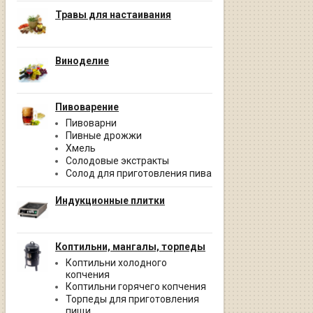
Травы для настаивания
Виноделие
Пивоварение
Пивоварни
Пивные дрожжи
Хмель
Солодовые экстракты
Солод для приготовления пива
Индукционные плитки
Коптильни, мангалы, торпеды
Коптильни холодного
копчения
Коптильни горячего копчения
Торпеды для приготовления
пищи