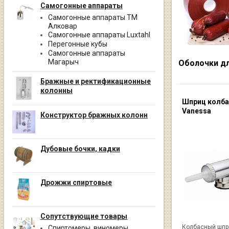
Самогонные аппараты
Самогонные аппараты ТМ
Алковар
Самогонные аппараты Luxtahl
Перегонные кубы
Самогонные аппараты
Магарыч
Оболочки дл
Бражные и ректификационные
колонны
Шприц колб
Vanessa
Конструктор бражных колонн
Дубовые бочки, кадки
Дрожжи спиртовые
Сопутствующие товары
Колбасный шпр
Спиртомеры, виномеры