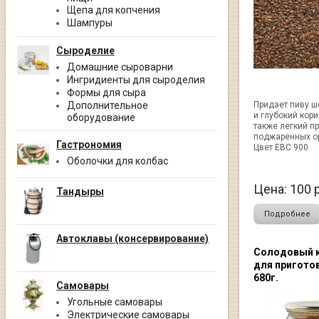
Щепа для копчения
Шампуры
Сыроделие
Домашние сыроварни
Ингридиенты для сыроделия
Формы для сыра
Дополнительное
Придает пиву ш
и глубокий кори
оборудование
также легкий п
поджаренных о
Гастрономия
Цвет EBC 900
Оболочки для колбас
Цена:
100
р
Тандыры
Подробнее
Автоклавы (консервирование)
Солодовый 
для приготов
680г.
Самовары
Угольные самовары
Электрические самовары