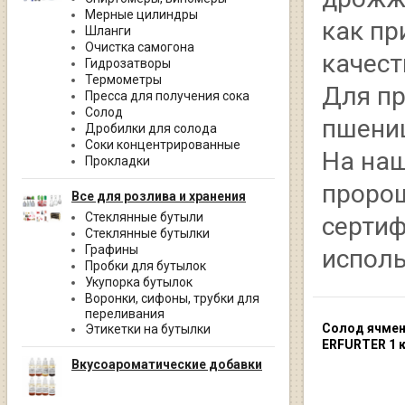
Мерные цилиндры
как пр
Шланги
Очистка самогона
качест
Гидрозатворы
Термометры
Для п
Пресса для получения сока
Солод
пшениц
Дробилки для солода
Соки концентрированные
На наш
Прокладки
пророщ
Все для розлива и хранения
Стеклянные бутыли
сертиф
Стеклянные бутылки
Графины
исполь
Пробки для бутылок
Укупорка бутылок
Воронки, сифоны, трубки для
переливания
Солод ячме
Этикетки на бутылки
ERFURTER 1 к
Вкусоароматические добавки