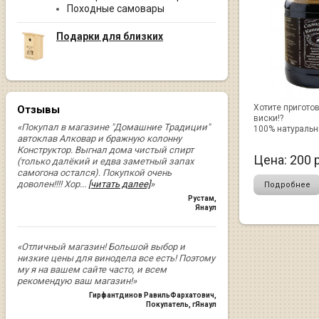
Походные самовары
Подарки для близких
Хотите пригото
Отзывы
виски!?
«Покупал в магазине "Домашние Традиции"
100% натуральн
автоклав Алковар и бражную колонну
Конструктор. Выгнал дома чистый спирт
Цена:
200
р
(только далёкий и едва заметный запах
самогона остался). Покупкой очень
доволен!!!! Хор
...
[читать далее]
»
Подробнее
Рустам
,
Янаул
«Отличный магазин! Большой выбор и
низкие цены для винодела все есть! Поэтому
му я на вашем сайте часто, и всем
рекомендую ваш магазин!»
Гирфантдинов РавильФархатович
,
Покупатель, гЯнаул