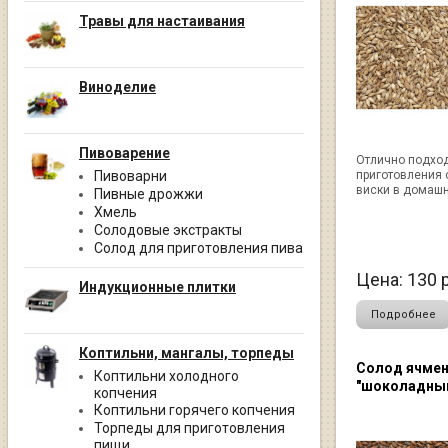
Травы для настаивания
Виноделие
Пивоварение
Отлично подхо
Пивоварни
приготовления 
виски в домашн
Пивные дрожжи
Хмель
Солодовые экстракты
Солод для приготовления пива
Цена:
130
р
Индукционные плитки
Подробнее
Коптильни, мангалы, торпеды
Солод ячме
Коптильни холодного
"шоколадный"
копчения
Коптильни горячего копчения
Торпеды для приготовления
пищи