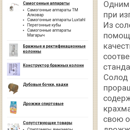
Одним 
Самогонные аппараты
Самогонные аппараты ТМ
при из
Алковар
Самогонные аппараты Luxtahl
Из сол
Перегонные кубы
Самогонные аппараты
помощ
Магарыч
качест
Бражные и ректификационные
колонны
соотв
станда
Конструктор бражных колонн
Солод 
Дубовые бочки, кадки
проращ
содерж
Дрожжи спиртовые
крахма
свою о
Сопутствующие товары
дрожжа
Спиртомеры, виномеры