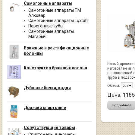
Самогонные аппараты
Самогонные аппараты ТМ
Алковар
Самогонные аппараты Luxtahl
Перегонные кубы
Самогонные аппараты
Магарыч
Бражные и ректификационные
колонны
Новый дровяно
Конструктор бражных колонн
изготовлен из 
нержавеющей с
Труба в подарок
Объём:
Дубовые бочки, кадки
Цена:
1165
Подробнее
Дрожжи спиртовые
Сопутствующие товары
Спиртомеры, виномеры