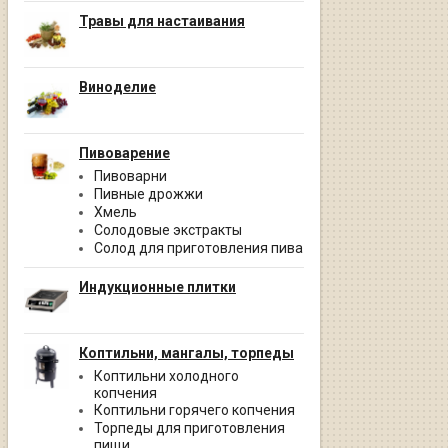
Травы для настаивания
Виноделие
Пивоварение
Пивоварни
Пивные дрожжи
Хмель
Солодовые экстракты
Солод для приготовления пива
Индукционные плитки
Коптильни, мангалы, торпеды
Коптильни холодного
копчения
Коптильни горячего копчения
Торпеды для приготовления
пищи