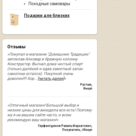
Походные самовары
Подарки для близких
Отзывы
«Покупал в магазине "Домашние Традиции"
автоклав Алковар и бражную колонну
Конструктор. Выгнал дома чистый спирт
(только далёкий и едва заметный запах
самогона остался). Покупкой очень
доволен!!!! Хор
...
[читать далее]
»
Рустам
,
Янаул
«Отличный магазин! Большой выбор и
низкие цены для винодела все есть! Поэтому
му я на вашем сайте часто, и всем
рекомендую ваш магазин!»
Гирфантдинов РавильФархатович
,
Покупатель, гЯнаул