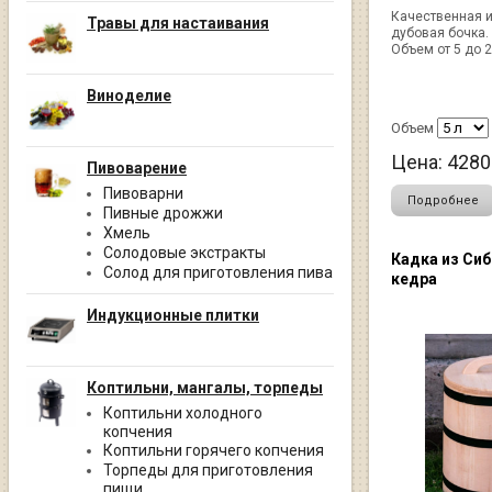
Качественная 
Травы для настаивания
дубовая бочка.
Объем от 5 до 2
Виноделие
Объем
Цена:
4280
Пивоварение
Пивоварни
Подробнее
Пивные дрожжи
Хмель
Солодовые экстракты
Кадка из Си
Солод для приготовления пива
кедра
Индукционные плитки
Коптильни, мангалы, торпеды
Коптильни холодного
копчения
Коптильни горячего копчения
Торпеды для приготовления
пищи