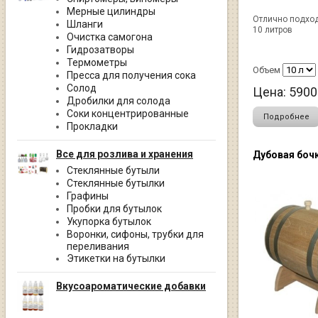
Мерные цилиндры
Отлично подход
Шланги
10 литров
Очистка самогона
Гидрозатворы
Термометры
Объем
Пресса для получения сока
Солод
Цена:
5900
Дробилки для солода
Соки концентрированные
Подробнее
Прокладки
Все для розлива и хранения
Дубовая бочк
Стеклянные бутыли
Стеклянные бутылки
Графины
Пробки для бутылок
Укупорка бутылок
Воронки, сифоны, трубки для
переливания
Этикетки на бутылки
Вкусоароматические добавки