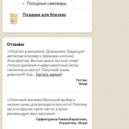
Походные самовары
Подарки для близких
Отзывы
«Покупал в магазине "Домашние Традиции"
автоклав Алковар и бражную колонну
Конструктор. Выгнал дома чистый спирт
(только далёкий и едва заметный запах
самогона остался). Покупкой очень
доволен!!!! Хор
...
[читать далее]
»
Рустам
,
Янаул
«Отличный магазин! Большой выбор и
низкие цены для винодела все есть! Поэтому
му я на вашем сайте часто, и всем
рекомендую ваш магазин!»
Гирфантдинов РавильФархатович
,
Покупатель, гЯнаул