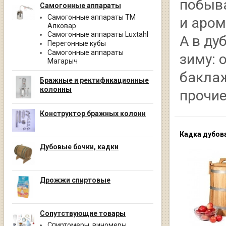
побыва
Самогонные аппараты
Самогонные аппараты ТМ
и аром
Алковар
Самогонные аппараты Luxtahl
А в ду
Перегонные кубы
Самогонные аппараты
зиму: 
Магарыч
баклаж
Бражные и ректификационные
колонны
прочие
Конструктор бражных колонн
Кадка дубов
Дубовые бочки, кадки
Дрожжи спиртовые
Сопутствующие товары
Спиртомеры, виномеры