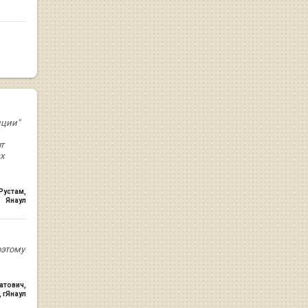
иции"
т
х
Рустам
,
Янаул
оэтому
атович
,
 гЯнаул