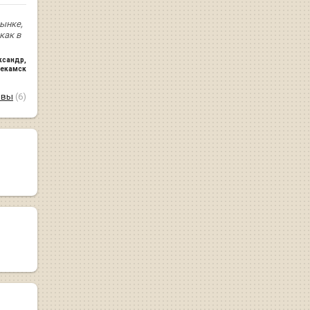
ынке,
как в
ксандр
,
екамск
ывы
(6)