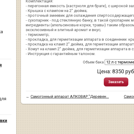
Комплектация:
- перегонная емкость (кастрюля для браги), с широкой з
- Крышка с клампом на 2" дюйма;
- проточный змеевик для охлаждения спиртосодержащего
- сухопарник - под стеклянную банку, в такой сухопарни
ингредиенты (апельсиновые корки, травы) таким образо
эксклюзивный и элитный аромат и вкус;
ка
- термометр;
- прокладка, для герметизации аппарата в соединении: кры
- прокладка на кламп 2" дюйма, для герметизации аппарат
- Хомут на кламп 2" дюйма, для герметизации аппарата в 
- Инструкция с гарантийным талоном.
Объем бака
я
Цена:
8350
руб
Заказать
←
Самогонный аппарат АЛКОВАР "Деревен...
Само
для
вки