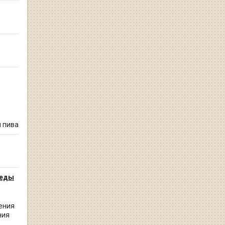
 пива
педы
ения
ния