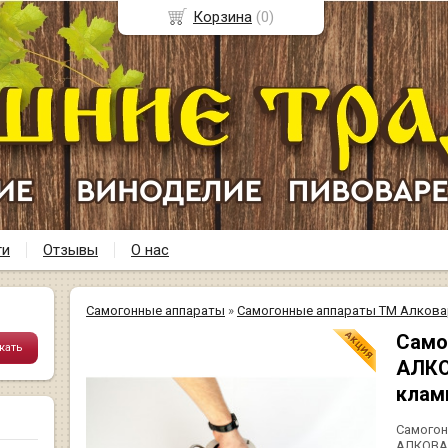
Корзина
(
0
)
ти
Отзывы
О нас
Самогонные аппараты
»
Самогонные аппараты ТМ Алкова
Само
АЛКО
клам
Самогон
АЛКОВАР