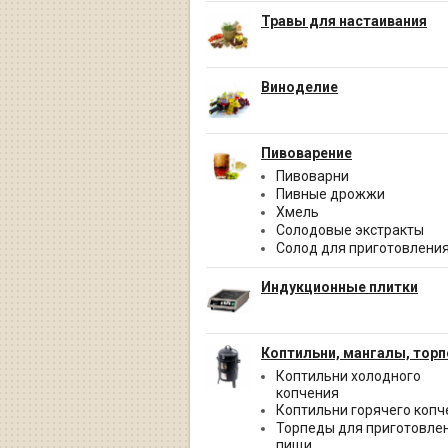
Травы для настаивания
Виноделие
Пивоварение
Пивоварни
Пивные дрожжи
Хмель
Солодовые экстракты
Солод для приготовления
Индукционные плитки
Коптильни, мангалы, тор
Коптильни холодного
копчения
Коптильни горячего копч
Торпеды для приготовле
пищи