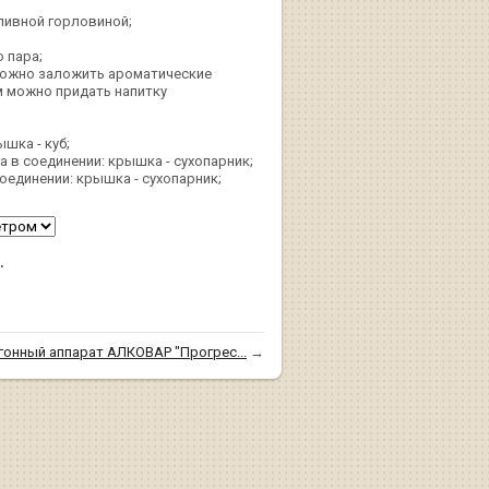
аливной горловиной;
 пара;
к можно заложить ароматические
м можно придать напитку
шка - куб;
а в соединении: крышка - сухопарник;
соединении: крышка - сухопарник;
.
гонный аппарат АЛКОВАР "Прогрес...
→