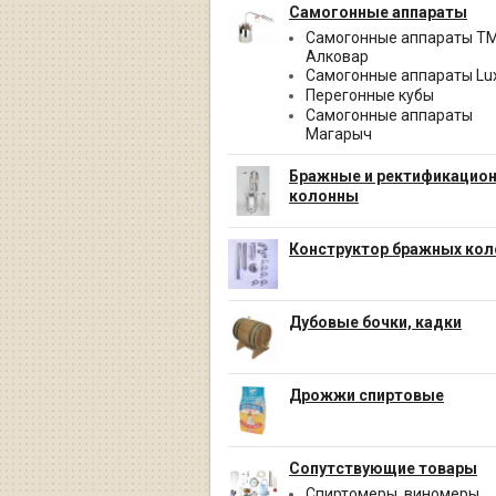
Самогонные аппараты
Самогонные аппараты Т
Алковар
Самогонные аппараты Lux
Перегонные кубы
Самогонные аппараты
Магарыч
Бражные и ректификацио
колонны
Конструктор бражных кол
Дубовые бочки, кадки
Дрожжи спиртовые
Сопутствующие товары
Спиртомеры, виномеры