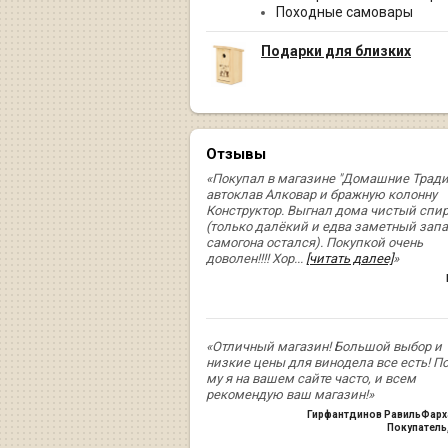
Походные самовары
Подарки для близких
Отзывы
«Покупал в магазине "Домашние Трад
автоклав Алковар и бражную колонну
Конструктор. Выгнал дома чистый спир
(только далёкий и едва заметный запа
самогона остался). Покупкой очень
доволен!!!! Хор
...
[читать далее]
»
«Отличный магазин! Большой выбор и
низкие цены для винодела все есть! П
му я на вашем сайте часто, и всем
рекомендую ваш магазин!»
Гирфантдинов РавильФарх
Покупатель,