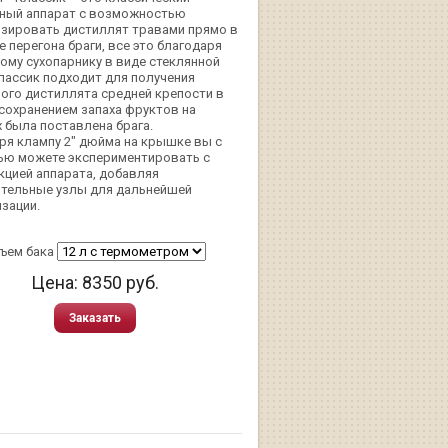
ный аппарат с возможностью
зировать дистиллят травами прямо в
е перегона браги, все это благодаря
ому сухопарнику в виде стеклянной
Классик подходит для получения
ого дистиллята средней крепости в
с сохранением запаха фруктов на
 была поставлена брага.
ря клампу 2" дюйма на крышке вы с
ью можете экспериментировать с
кцией аппарата, добавляя
тельные узлы для дальнейшей
зации.
ъем бака
Цена:
8350
руб.
Заказать