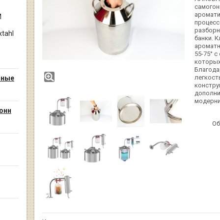
самогон
аромати
М
процесс
разборн
tahl
банки. 
ароматн
55-75° 
которых
Благода
легкост
нные
констру
дополни
модерни
онн
Об