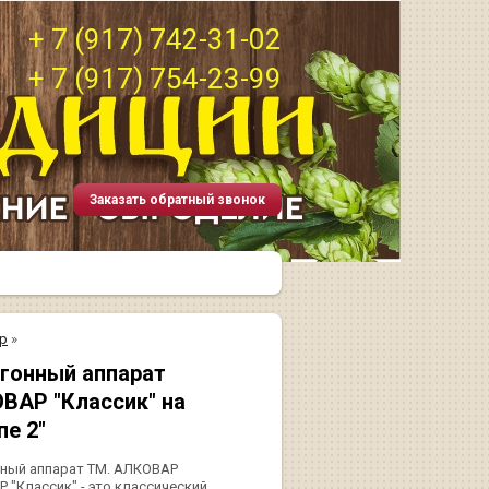
+ 7 (917) 742-31-02
+ 7 (917) 754-23-99
Заказать обратный звонок
р
»
гонный аппарат
ВАР "Классик" на
пе 2"
ный аппарат ТМ. АЛКОВАР
 "Классик" - это классический