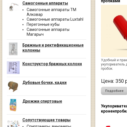
пробками
Самогонные аппараты
Самогонные аппараты ТМ
Алковар
Самогонные аппараты Luxtahl
Перегонные кубы
Самогонные аппараты
Магарыч
Бражные и ректификационные
колонны
Удобный и пра
Конструктор бражных колонн
укупориватель 
пробок.
Цена:
350
р
Дубовые бочки, кадки
Подробнее
Дрожжи спиртовые
Укупоривате
кроненпроб
Сопутствующие товары
Спиртомеры, виномеры