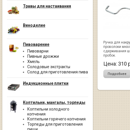
Травы для настаивания
Виноделие
Ручка для накр
Пивоварение
проволоки мюз
Пивоварни
сдерживания ш
пробок.
Пивные дрожжи
Хмель
Цена:
310
р
Солодовые экстракты
Солод для приготовления пива
Подробнее
Индукционные плитки
Коптильни, мангалы, торпеды
Коптильни холодного
копчения
Коптильни горячего копчения
Торпеды для приготовления
пищи