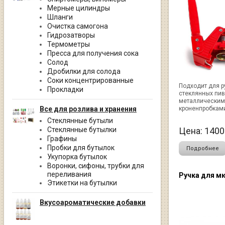
Мерные цилиндры
Шланги
Очистка самогона
Гидрозатворы
Термометры
Пресса для получения сока
Солод
Дробилки для солода
Соки концентрированные
Подходит для р
Прокладки
стеклянных пив
металлическим
Все для розлива и хранения
кроненпробками
Стеклянные бутыли
Стеклянные бутылки
Цена:
1400
Графины
Пробки для бутылок
Подробнее
Укупорка бутылок
Воронки, сифоны, трубки для
переливания
Ручка для м
Этикетки на бутылки
Вкусоароматические добавки