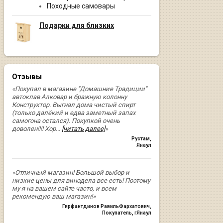
Походные самовары
Подарки для близких
Отзывы
«Покупал в магазине "Домашние Традиции"
автоклав Алковар и бражную колонну
Конструктор. Выгнал дома чистый спирт
(только далёкий и едва заметный запах
самогона остался). Покупкой очень
доволен!!!! Хор
...
[читать далее]
»
Рустам
,
Янаул
«Отличный магазин! Большой выбор и
низкие цены для винодела все есть! Поэтому
му я на вашем сайте часто, и всем
рекомендую ваш магазин!»
Гирфантдинов РавильФархатович
,
Покупатель, гЯнаул