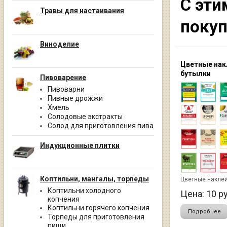
С эти
Травы для настаивания
поку
Виноделие
Цветные нак
бутылки
Пивоварение
Пивоварни
Пивные дрожжи
Хмель
Солодовые экстракты
Солод для приготовления пива
Индукционные плитки
Коптильни, мангалы, торпеды
Цветные наклей
Коптильни холодного
Цена:
10
ру
копчения
Коптильни горячего копчения
Подробнее
Торпеды для приготовления
пищи