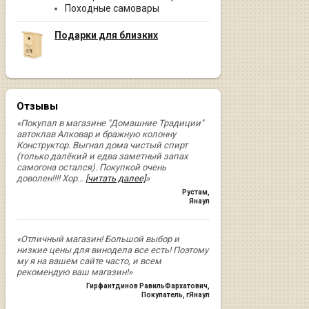
Походные самовары
Подарки для близких
Отзывы
«Покупал в магазине "Домашние Традиции"
автоклав Алковар и бражную колонну
Конструктор. Выгнал дома чистый спирт
(только далёкий и едва заметный запах
самогона остался). Покупкой очень
доволен!!!! Хор
...
[читать далее]
»
Рустам
,
Янаул
«Отличный магазин! Большой выбор и
низкие цены для винодела все есть! Поэтому
му я на вашем сайте часто, и всем
рекомендую ваш магазин!»
Гирфантдинов РавильФархатович
,
Покупатель, гЯнаул