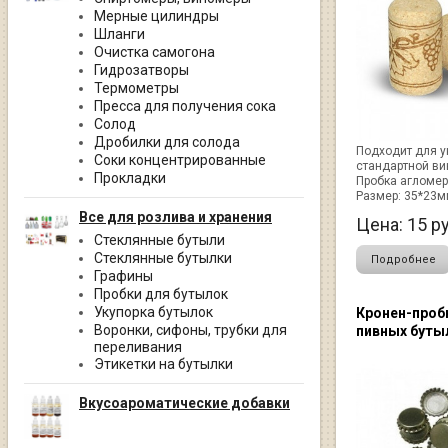
Мерные цилиндры
Шланги
Очистка самогона
Гидрозатворы
Термометры
Пресса для получения сока
Солод
Дробилки для солода
Подходит для у
Соки концентрированные
стандартной ви
Прокладки
Пробка агломер
Размер: 35*23м
Все для розлива и хранения
Цена:
15
ру
Стеклянные бутыли
Стеклянные бутылки
Подробнее
Графины
Пробки для бутылок
Укупорка бутылок
Кронен-проб
Воронки, сифоны, трубки для
пивных буты
переливания
Этикетки на бутылки
Вкусоароматические добавки