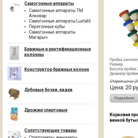
Самогонные аппараты
Самогонные аппараты ТМ
Алковар
Самогонные аппараты Luxtahl
Перегонные кубы
Самогонные аппараты
Магарыч
Бражные и ректификационные
колонны
Пробка синтети
Размер:
Конструктор бражных колонн
Высота пробки 
Диаметр пробки
Старая цена:
2
Цена:
20
ру
Дубовые бочки, кадки
Подробнее
Дрожжи спиртовые
Корковая пр
винной буты
Сопутствующие товары
Спиртомеры, виномеры