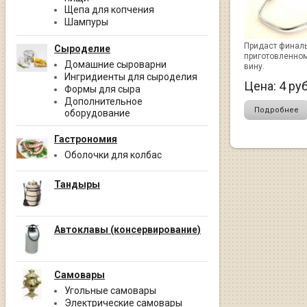
Щепа для копчения
Шампуры
Придаст финал
Сыроделие
приготовленном
Домашние сыроварни
вину.
Ингридиенты для сыроделия
Цена:
4
руб
Формы для сыра
Дополнительное
Подробнее
оборудование
Гастрономия
Оболочки для колбас
Тандыры
Автоклавы (консервирование)
Самовары
Угольные самовары
Электрические самовары