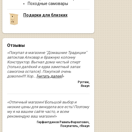
Походные самовары
Подарки для близких
Отзывы
«Покупал в магазине "Домашние Традиции"
автоклав Алковар и бражную колонну
Конструктор. Выгнал дома чистый спирт
(только далёкий и едва заметный запах
самогона остался). Покупкой очень
доволен!!!! Хор
...
[читать далее]
»
Рустам
,
Янаул
«Отличный магазин! Большой выбор и
низкие цены для винодела все есть! Поэтому
му я на вашем сайте часто, и всем
рекомендую ваш магазин!»
Гирфантдинов РавильФархатович
,
Покупатель, гЯнаул