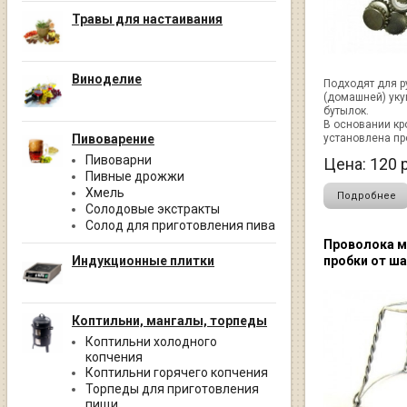
Травы для настаивания
Виноделие
Подходят для р
(домашней) уку
бутылок.
В основании кр
Пивоварение
установлена пр
Пивоварни
Цена:
120
р
Пивные дрожжи
Хмель
Подробнее
Солодовые экстракты
Солод для приготовления пива
Проволока 
Индукционные плитки
пробки от ш
Коптильни, мангалы, торпеды
Коптильни холодного
копчения
Коптильни горячего копчения
Торпеды для приготовления
пищи